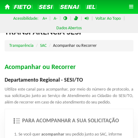
=FIETO=
=SESI=
=SENAI=
=IEL=
Acessibilidade:
A+
|
A-
|
|
|
|
Voltar Ao Topo
|
Pular
Pular
Dados Abertos
TRANSPARÊNCIA SESI
Para
Para O
Conteúdo
O
Menu
Transparência
SAC
Acompanhar ou Recorrer
Acompanhar ou Recorrer
Departamento Regional - SESI/TO
Uitilize este canal para acompanhar, por meio do número de protocolo, a
sua solicitação junto ao Serviço de Atendimento ao Cidadão do SESI/TO,
além de recorrer em caso de não atendimento do seu pedido.
PARA ACOMPANHAR A SUA SOLICITAÇÃO
1. Se você quer
acompanhar
seu pedido junto ao SAC, informe